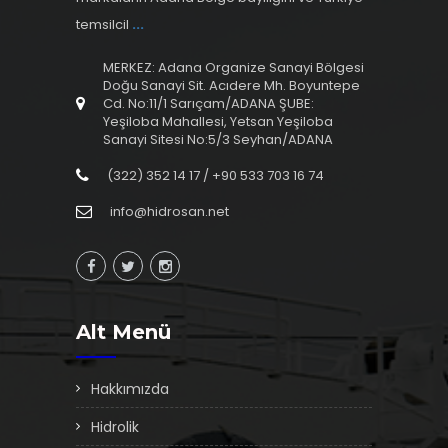
temsilcil
...
MERKEZ: Adana Organize Sanayi Bölgesi
Doğu Sanayi Sit. Acıdere Mh. Boyuntepe
Cd. No:11/1 Sarıçam/ADANA ŞUBE:
Yeşiloba Mahallesi, Yetsan Yeşiloba
Sanayi Sitesi No:5/3 Seyhan/ADANA
(322) 352 14 17 / +90 533 703 16 74
info@hidrosan.net
Alt Menü
Hakkımızda
Hidrolik