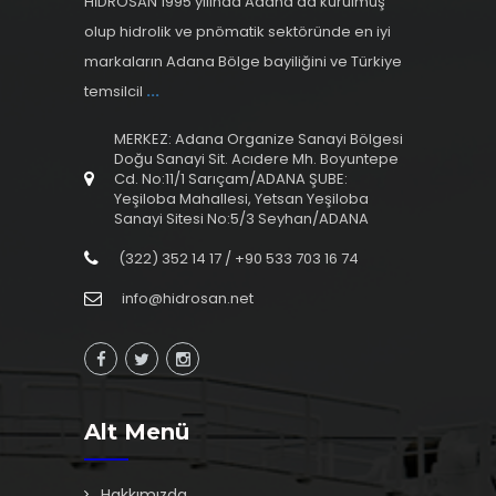
HİDROSAN 1995 yılında Adana'da kurulmuş
olup hidrolik ve pnömatik sektöründe en iyi
markaların Adana Bölge bayiliğini ve Türkiye
temsilcil
...
MERKEZ: Adana Organize Sanayi Bölgesi
Doğu Sanayi Sit. Acıdere Mh. Boyuntepe
Cd. No:11/1 Sarıçam/ADANA ŞUBE:
Yeşiloba Mahallesi, Yetsan Yeşiloba
Sanayi Sitesi No:5/3 Seyhan/ADANA
(322) 352 14 17 / +90 533 703 16 74
info@hidrosan.net
Alt Menü
Hakkımızda