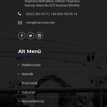
Yeşiloba Mahallesi, Yetsan Yeşiloba
Sanayi Sitesi No:5/3 Seyhan/ADANA
(322) 352 14 17 / +90 533 703 16 74
info@hidrosan.net
Alt Menü
Hakkımızda
Hidrolik
Pnömatik
Haberler
Hizmetlerimiz