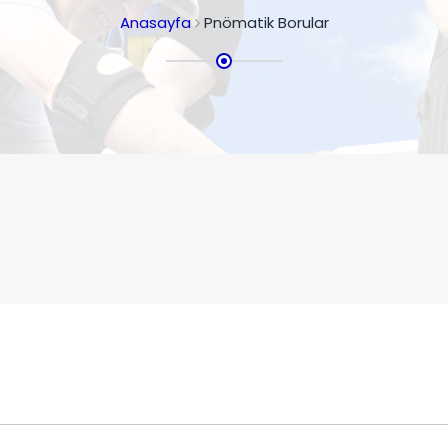
Anasayfa
Pnömatik Borular