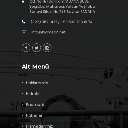
Cd. No:11/1 Sarıçam/ADANA ŞUBE:
Yeşiloba Mahallesi, Yetsan Yeşiloba
Sanayi Sitesi No:5/3 Seyhan/ADANA
(322) 352 14 17 / +90 533 703 16 74
info@hidrosan.net
Alt Menü
Hakkımızda
Hidrolik
Pnömatik
Haberler
Hizmetlerimiz