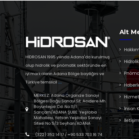
Alt M
Hakkım
HİDROSAN 1995 yılında Adana'da kurulmuş
Hidrolik
olup hidrolik ve pnömatik sektöründe en
Pnöma
iyi markaların Adana Bölge bayiliğini ve
Türkiye temsilcil
...
Haberl
MERKEZ: Adana Organize Sanayi
Hizmet
Bölgesi Doğu Sanayi Sit. Acıdere Mh.
Boyuntepe Cd. No:11/1
İnsan 
Sarıçam/ADANA ŞUBE: Yeşiloba
Mahallesi, Yetsan Yeşiloba Sanayi
İletişi
Sitesi No:5/3 Seyhan/ADANA
(322) 352 14 17 / +90 533 703 16 74