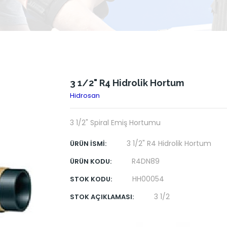
3 1/2" R4 Hidrolik Hortum
Hidrosan
3 1/2" Spiral Emiş Hortumu
3 1/2" R4 Hidrolik Hortum
ÜRÜN İSMI:
R4DN89
ÜRÜN KODU:
HH00054
STOK KODU:
3 1/2
STOK AÇIKLAMASI: