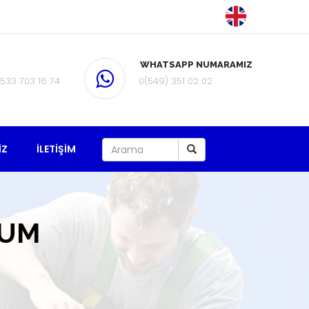
WHATSAPP NUMARAMIZ
 533 703 16 74
0(549) 351 02 02
IZ
İLETIŞIM
TUM