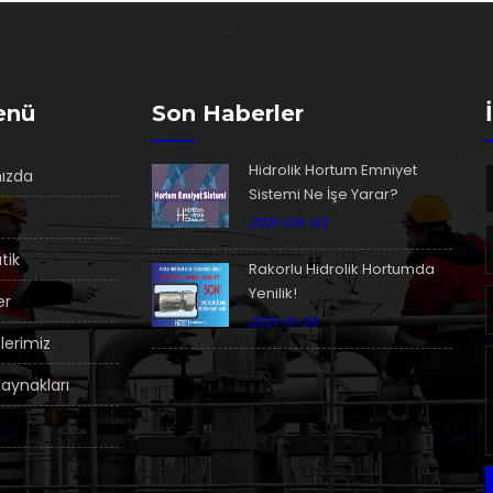
enü
Son Haberler
Hidrolik Hortum Emniyet
ızda
Sistemi Ne İşe Yarar?
2021-09-03
tik
Rakorlu Hidrolik Hortumda
Yenilik!
er
2021-11-29
lerimiz
Kaynakları
m