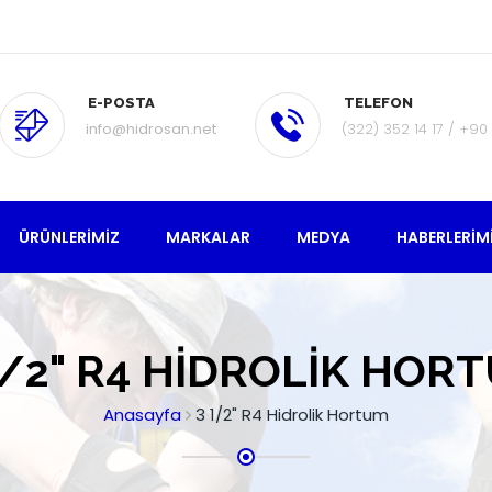
E-POSTA
TELEFON
info@hidrosan.net
(322) 352 14 17 / +90
ÜRÜNLERIMIZ
MARKALAR
MEDYA
HABERLERIM
1/2" R4 HIDROLIK HOR
Anasayfa
3 1/2" R4 Hidrolik Hortum