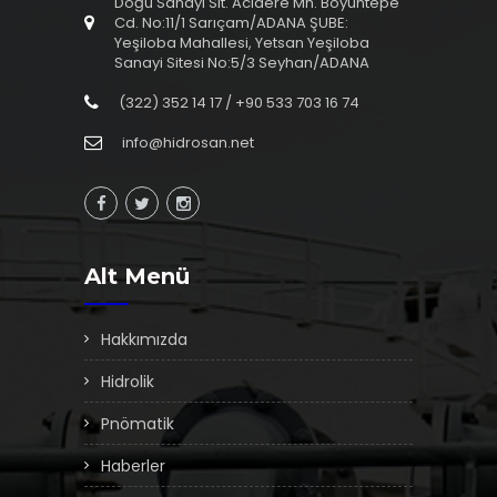
Doğu Sanayi Sit. Acıdere Mh. Boyuntepe
Cd. No:11/1 Sarıçam/ADANA ŞUBE:
Yeşiloba Mahallesi, Yetsan Yeşiloba
Sanayi Sitesi No:5/3 Seyhan/ADANA
(322) 352 14 17 / +90 533 703 16 74
info@hidrosan.net
Alt Menü
Hakkımızda
Hidrolik
Pnömatik
Haberler