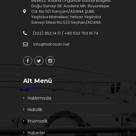
MERKEZ: Adana Organize Sanayi Bölgesi
Doğu Sanayi Sit. Acıdere Mh. Boyuntepe
Cd. No:11/1 Sarıçam/ADANA ŞUBE:
Yeşiloba Mahallesi, Yetsan Yeşiloba
Sanayi Sitesi No:5/3 Seyhan/ADANA
(322) 352 14 17 / +90 533 703 16 74
info@hidrosan.net
Alt Menü
Hakkımızda
Hidrolik
Pnömatik
Haberler