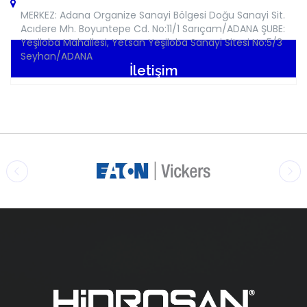
MERKEZ: Adana Organize Sanayi Bölgesi Doğu Sanayi Sit.
Acıdere Mh. Boyuntepe Cd. No:11/1 Sarıçam/ADANA ŞUBE:
Yeşiloba Mahallesi, Yetsan Yeşiloba Sanayi Sitesi No:5/3
Seyhan/ADANA
İletişim