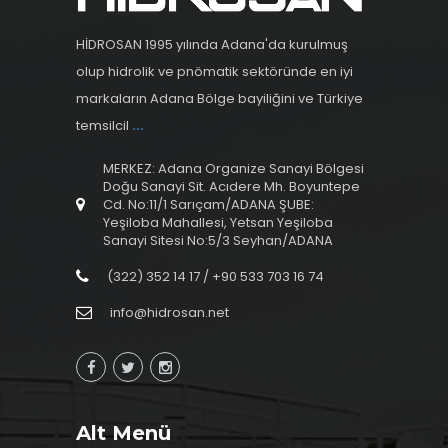
HİDROSAN 1995 yılında Adana'da kurulmuş
olup hidrolik ve pnömatik sektöründe en iyi
markaların Adana Bölge bayiliğini ve Türkiye
temsilcil
...
MERKEZ: Adana Organize Sanayi Bölgesi
Doğu Sanayi Sit. Acıdere Mh. Boyuntepe
Cd. No:11/1 Sarıçam/ADANA ŞUBE:
Yeşiloba Mahallesi, Yetsan Yeşiloba
Sanayi Sitesi No:5/3 Seyhan/ADANA
(322) 352 14 17 / +90 533 703 16 74
info@hidrosan.net
Alt Menü